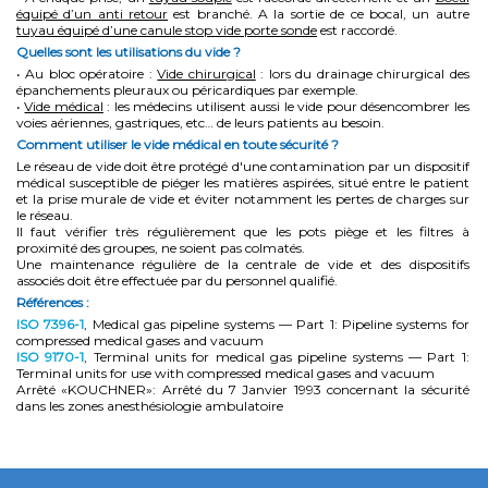
équipé d’un anti retour
est branché. A la sortie de ce bocal, un autre
tuyau équipé d’une canule stop vide porte sonde
est raccordé.
Quelles sont les utilisations du vide ?
• Au bloc opératoire :
Vide chirurgical
: lors du drainage chirurgical des
épanchements pleuraux ou péricardiques par exemple.
•
Vide médical
: les médecins utilisent aussi le vide pour désencombrer les
voies aériennes, gastriques, etc… de leurs patients au besoin.
Comment utiliser le vide médical en toute sécurité ?
Le réseau de vide doit être protégé d'une contamination par un dispositif
médical susceptible de piéger les matières aspirées, situé entre le patient
et la prise murale de vide et éviter notamment les pertes de charges sur
le réseau.
Il faut vérifier très régulièrement que les pots piège et les filtres à
proximité des groupes, ne soient pas colmatés.
Une maintenance régulière de la centrale de vide et des dispositifs
associés doit être effectuée par du personnel qualifié.
Références :
ISO 7396-1
, Medical gas pipeline systems — Part 1: Pipeline systems for
compressed medical gases and vacuum
ISO 9170-1
, Terminal units for medical gas pipeline systems — Part 1:
Terminal units for use with compressed medical gases and vacuum
Arrêté «KOUCHNER»: Arrêté du 7 Janvier 1993 concernant la sécurité
dans les zones anesthésiologie ambulatoire