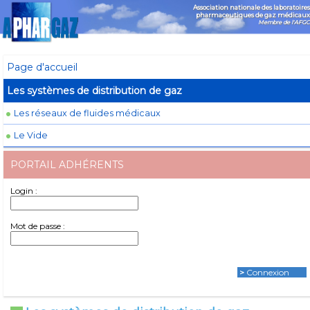
Association nationale des laboratoires
pharmaceutiques de gaz médicaux
Membre de l'AFGC
Page d'accueil
Les systèmes de distribution de gaz
Les réseaux de fluides médicaux
Le Vide
PORTAIL ADHÉRENTS
Login :
Mot de passe :
>
Connexion