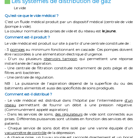
Les systèmes de distribution de gaz
Le vide
Qu’est-ce que le vide médical ?
C’est un fluide médical produit par un dispositif médical (centrale de vide
/pompe à vide).
La couleur normative des prises de vide et du réseau est
le jaune.
Comment est-il produit ?
Le vide médical est produit sur site à partir d’une centrale constituée de :
• 3
pompes
au minimum fonctionnant en cascade. Ces pompes doivent
être raccordées à une alimentation électrique d’urgence.
• D’un ou plusieurs
réservoirs tampon
qui permettent une réponse
instantanée de l’aspiration.
• Une centrale de filtration constituée notamment de pots piège et de
filtres anti bactérien.
• Une centrale de régulation.
NB : La puissance de l’aspiration dépend de la superficie du ou des
bâtiments alimentés et aussi des spécificités de soins prodigués.
Comment est-il distribué ?
• Le vide médical est distribué dans l’hôpital par l’intermédiaire
d’un
réseau
permettant de fournir un débit à une pression négative.
(Communément appelé aspiration)
• Dans les services de soins,
des régulateurs
de vide sont connectés aux
prises. Différentes puissances sont utilisées en fonction des services et des
patients.
• Chaque service de soins doit être isolé par une vanne équipée d’un
vacuomètre de contrôle
de la dépression.
• A chaque prise, un
tuyau souple
est raccordé directement et un
bocal