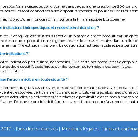
nte sous forme gazeuse, conditionné dans ce cas à une pression de 200 bars, dan
es bouteilles sont connectées à des dispositifs spécifiques pour assurer l’utilisatio
 fait l’objet d’une monographie inscrite à la Pharmacopée Européenne.
ses indications thérapeutiques et mode d’administration ?
isé pour coaguler les tissus sous l’effet d’un plasma d’argon produit par un génér
arc électrique se produit entre le générateur et les tissus humains dans un flux d’a
e « un fil électrique invisible ». La coagulation est très rapide et peu pénétra
ntre-indications ?
contre-indication particulière, néanmoins, il y a certaines précautions d’emploi à
sé avec des dispositifs spécifiques par des personnes formées à ces techniques.
as être inhalé.
ser l’argon médical en toute sécurité ?
ontiennent du gaz sous pression, elles doivent être manipulées avec précaution.
oivent être stockées verticalement dans des endroits ventilés, éloignées d’une so
sont en acier, elles ne doivent pas être placées à proximité d’enceintes à cha
isation, l’étiquette produit doit être lue avec attention pour s’assurer de la nat
17 - Tous droits réservés |
Mentions légales
|
Liens et partena