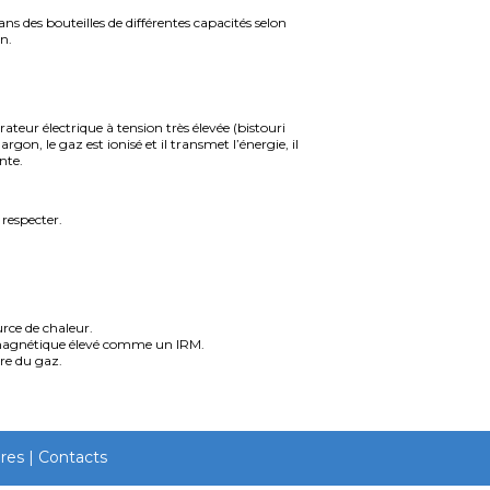
s des bouteilles de différentes capacités selon
n.
ateur électrique à tension très élevée (bistouri
rgon, le gaz est ionisé et il transmet l’énergie, il
nte.
 respecter.
urce de chaleur.
mp magnétique élevé comme un IRM.
ure du gaz.
ires
|
Contacts