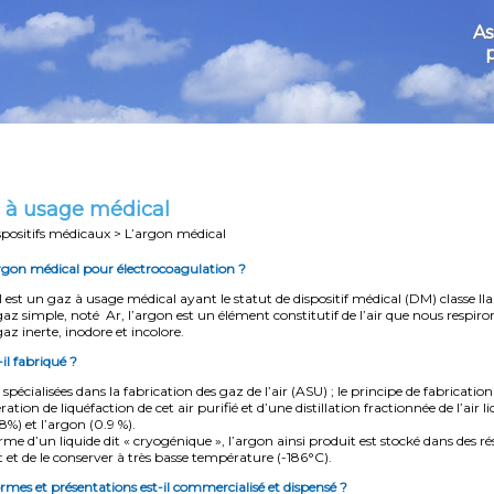
As
 à usage médical
spositifs médicaux > L’argon médical
argon médical pour électrocoagulation ?
est un gaz à usage médical ayant le statut de dispositif médical (DM) classe IIa
az simple, noté Ar, l’argon est un élément constitutif de l’air que nous respiron
az inerte, inodore et incolore.
l fabriqué ?
 spécialisées dans la fabrication des gaz de l’air (ASU) ; le principe de fabricatio
ration de liquéfaction de cet air purifié et d’une distillation fractionnée de l’ai
78%) et l’argon (0.9 %).
e d’un liquide dit « cryogénique », l’argon ainsi produit est stocké dans des rés
t de le conserver à très basse température (-186°C).
ormes et présentations est-il commercialisé et dispensé ?