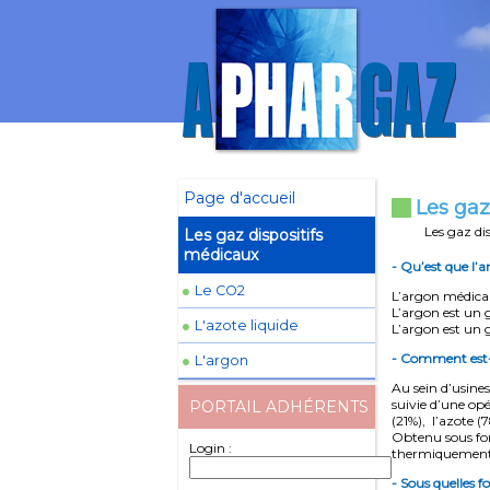
Page d'accueil
Les gaz
Les gaz di
Les gaz dispositifs
médicaux
- Qu’est que l’
Le CO2
L’argon médical 
L’argon est un g
L'azote liquide
L’argon est un g
- Comment est-i
L'argon
Au sein d’usines
suivie d’une opé
PORTAIL ADHÉRENTS
(21%), l’azote (
Obtenu sous form
Login :
thermiquement e
- Sous quelles f