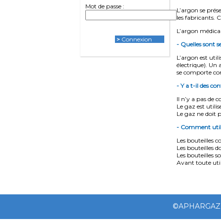
Mot de passe :
L’argon se prése
les fabricants. C
L’argon médical
>
Connexion
- Quelles sont 
L’argon est util
électrique). Un 
se comporte comm
- Y a t-il des co
Il n’y a pas de 
Le gaz est utili
Le gaz ne doit p
- Comment utili
Les bouteilles c
Les bouteilles d
Les bouteilles 
Avant toute util
©APHARGAZ 20