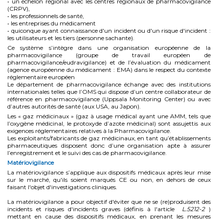
• un échelon régional avec les centres régionaux de pharmacovigilance
(CRPV),
• les professionnels de santé,
• les entreprises du médicament
• quiconque ayant connaissance d'un incident ou d'un risque d'incident :
les utilisateurs et les tiers (personne sachante).
Ce système s’intègre dans une organisation européenne de la
pharmacovigilance (groupe de travail européen de
pharmacovigilance/eudravigilance) et de l’évaluation du médicament
(agence européenne du médicament : EMA) dans le respect du contexte
réglementaire européen
Le département de pharmacovigilance échange avec des institutions
internationales telles que l’OMS qui dispose d’un centre collaborateur de
référence en pharmacovigilance (Uppsala Monitoring Center) ou avec
d’autres autorités de santé (aux USA, au Japon).
Les « gaz médicinaux » (gaz à usage médical ayant une AMM, tels que
l’oxygène médicinal, le protoxyde d’azote médicinal) sont assujettis aux
exigences réglementaires relatives à la Pharmacovigilance.
Les exploitants/fabricants de gaz médicinaux, en tant qu’établissements
pharmaceutiques disposent donc d’une organisation apte à assurer
l’enregistrement et le suivi des cas de pharmacovigilance.
Matériovigilance
La matériovigilance s’applique aux dispositifs médicaux après leur mise
sur le marché, qu'ils soient marqués CE ou non, en dehors de ceux
faisant l'objet d'investigations cliniques.
La matériovigilance a pour objectif d'éviter que ne se (re)produisent des
incidents et risques d'incidents graves (définis à l'article
L.5212-2
)
mettant en cause des dispositifs médicaux, en prenant les mesures