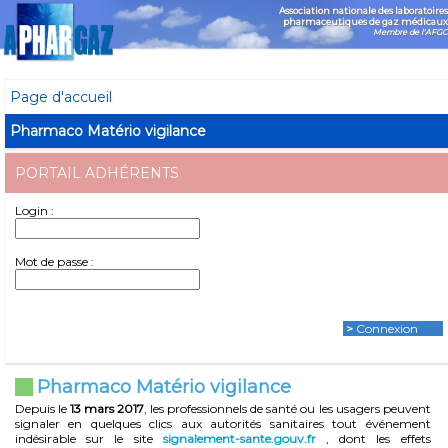
Association nationale des laboratoires
pharmaceutiques de gaz médicaux
Membre de l'AFGC
Page d'accueil
Pharmaco Matério vigilance
PORTAIL ADHÉRENTS
Login :
Mot de passe :
>
Connexion
Pharmaco Matério vigilance
Depuis le
13 mars 2017
, les professionnels de santé ou les usagers peuvent
signaler en quelques clics aux autorités sanitaires tout événement
indésirable sur le site
signalement-sante.gouv.fr
, dont les effets